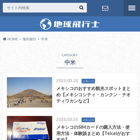
お問い合わ
せ
HOME
海外旅行
中米
CATEGORY
中米
2020.03.30
メキシコ
メキシコのおすすめ観光スポットまと
め【メキシコシティ・カンクン・テオ
ティワカンなど】
2020.03.25
メキシコ
メキシコのSIMカードの購入方法・使
用方法・体験談まとめ【Telcelがおす
すめ】