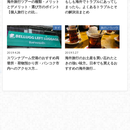
海外旅行ツアーの種類・メリット
もしも海外でトラブルにあってし
とデメリット・選び方のポイント
まったら。よくあるトラブルとそ
【個人旅行との比…
の解決法まとめ
タイ
旅のノウハウ
2019.4.28
2019.5.27
スワンナプーム空港のおすすめ両
海外旅行のお土産を買い忘れたと
替所・荷物預かり所・バンコク市
きの強い味方。日本でも買えるお
内へのアクセス方…
すすめの海外旅行…