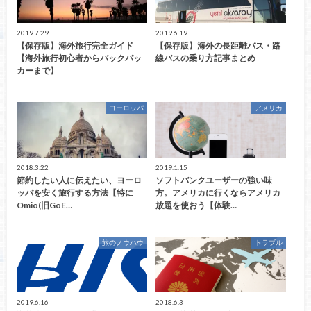
2019.7.29
2019.6.19
【保存版】海外旅行完全ガイド
【保存版】海外の長距離バス・路
【海外旅行初心者からバックパッ
線バスの乗り方記事まとめ
カーまで】
ヨーロッパ
アメリカ
2018.3.22
2019.1.15
節約したい人に伝えたい、ヨーロ
ソフトバンクユーザーの強い味
ッパを安く旅行する方法【特に
方。アメリカに行くならアメリカ
Omio(旧GoE…
放題を使おう【体験…
旅のノウハウ
トラブル
2019.6.16
2018.6.3