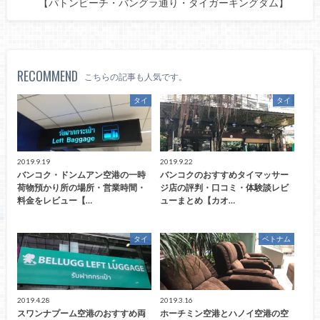
【パトンビーチ・バングラ通り・タイガーキングダム】
RECOMMEND
こちらの記事も人気です。
タイ
タイ
2019.9.19
2019.9.22
バンコク・ドンムアン空港の一時
バンコクのおすすめタイマッサー
荷物預かり所の場所・営業時間・
ジ店の評判・口コミ・体験談レビ
料金をレビュー【…
ューまとめ【カオ…
タイ
ベトナム
2019.4.28
2019.3.16
スワンナプーム空港のおすすめ両
ホーチミン空港とハノイ空港の空