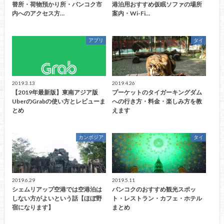
替所・荷物預かり所・バンコク市
港泊用おすすめ仮眠ソファの場所
内へのアクセス方…
案内・Wi-Fi…
アプリ
タイ
2019.3.13
2019.4.26
【2019年最新版】東南アジア版
プーケットのタイガーキングダム
UberのGrabの使い方とレビューま
への行き方・料金・楽しみ方を教
とめ
えます
カンボジア
タイ
2019.6.29
2019.5.11
シェムリアップ空港では空港泊は
バンコクのおすすめ観光スポッ
しない方がよいという話【ほぼ野
ト・レストラン・カフェ・ホテル
宿になります】
まとめ