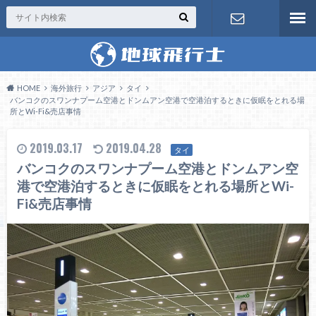
お問い合わ
せ
HOME
海外旅行
アジア
タイ
バンコクのスワンナプーム空港とドンムアン空港で空港泊するときに仮眠をとれる場
所とWi-Fi&売店事情
2019.03.17
2019.04.28
タイ
バンコクのスワンナプーム空港とドンムアン空
港で空港泊するときに仮眠をとれる場所とWi-
Fi&売店事情