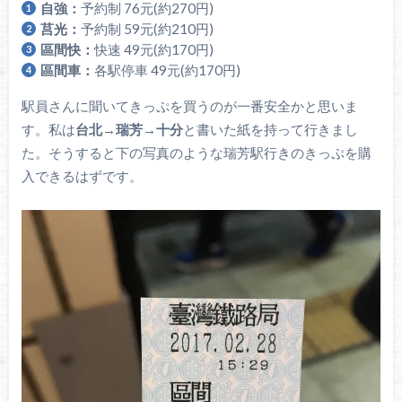
自強：
予約制 76元(約270円)
莒光：
予約制 59元(約210円)
區間快：
快速 49元(約170円)
區間車：
各駅停車 49元(約170円)
駅員さんに聞いてきっぷを買うのが一番安全かと思いま
す。私は
台北→瑞芳→十分
と書いた紙を持って行きまし
た。そうすると下の写真のような瑞芳駅行きのきっぷを購
入できるはずです。