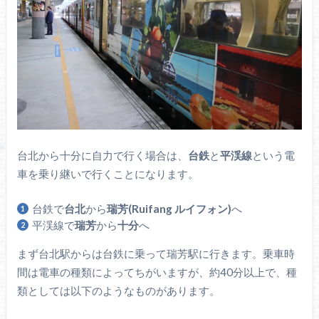
台北から十分に自力で行く場合は、
台鉄
と
平渓線
という電
車を乗り継いで行くことになります。
台鉄で
台北
から
瑞芳(Ruifang ルイフォン)
へ
平渓線で
瑞芳
から
十分
へ
まず台北駅からは台鉄に乗って瑞芳駅に行きます。乗車時
間は電車の種類によってちがいますが、約40分以上で、種
類としては以下のようなものがあります。