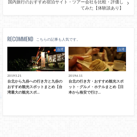
国内旅行のおすすめ宿泊サイト・ツアー会社を比較・評価し
てみた【体験談あり】
RECOMMEND
こちらの記事も人気です。
台湾
台湾
2019.5.21
2019.6.11
台北から九份への行き方と九份の
台北の行き方・おすすめ観光スポ
おすすめ観光スポットまとめ【台
ット・グルメ・ホテルまとめ【日
湾最大の観光スポ…
本から格安で行け…