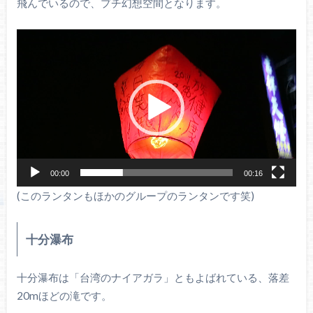
飛んでいるので、プチ幻想空間となります。
動
画
プ
レ
ー
ヤ
ー
00:00
00:16
(このランタンもほかのグループのランタンです笑)
十分瀑布
十分瀑布は「台湾のナイアガラ」ともよばれている、落差
20mほどの滝です。