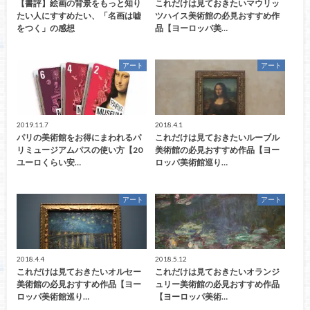
【書評】絵画の背景をもっと知り
これだけは見ておきたいマウリッ
たい人にすすめたい、「名画は嘘
ツハイス美術館の必見おすすめ作
をつく」の感想
品【ヨーロッパ美…
アート
アート
2019.11.7
2018.4.1
パリの美術館をお得にまわれるパ
これだけは見ておきたいルーブル
リミュージアムパスの使い方【20
美術館の必見おすすめ作品【ヨー
ユーロくらい安…
ロッパ美術館巡り…
アート
アート
2018.4.4
2018.5.12
これだけは見ておきたいオルセー
これだけは見ておきたいオランジ
美術館の必見おすすめ作品【ヨー
ュリー美術館の必見おすすめ作品
ロッパ美術館巡り…
【ヨーロッパ美術…