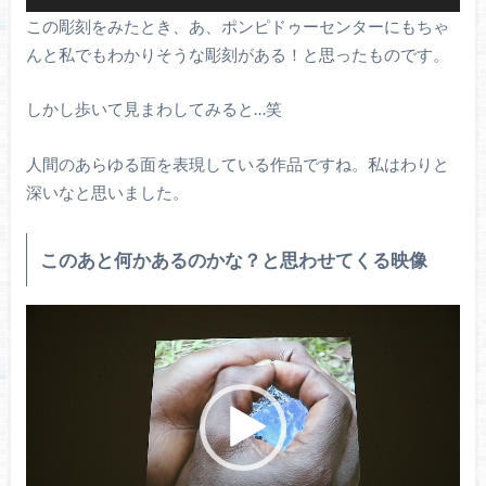
この彫刻をみたとき、あ、ポンピドゥーセンターにもちゃ
んと私でもわかりそうな彫刻がある！と思ったものです。
しかし歩いて見まわしてみると…笑
人間のあらゆる面を表現している作品ですね。私はわりと
深いなと思いました。
このあと何かあるのかな？と思わせてくる映像
動
画
プ
レ
ー
ヤ
ー