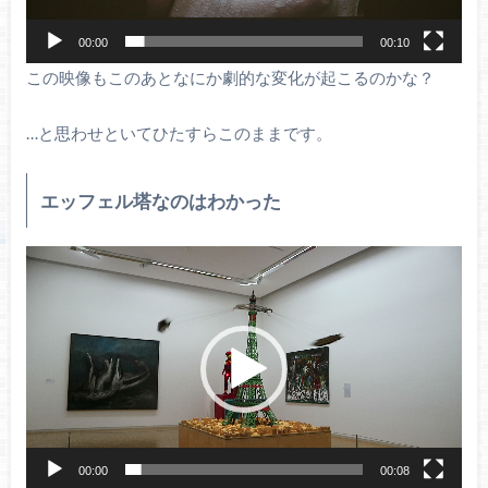
00:00
00:10
この映像もこのあとなにか劇的な変化が起こるのかな？
…と思わせといてひたすらこのままです。
エッフェル塔なのはわかった
動
画
プ
レ
ー
ヤ
ー
00:00
00:08