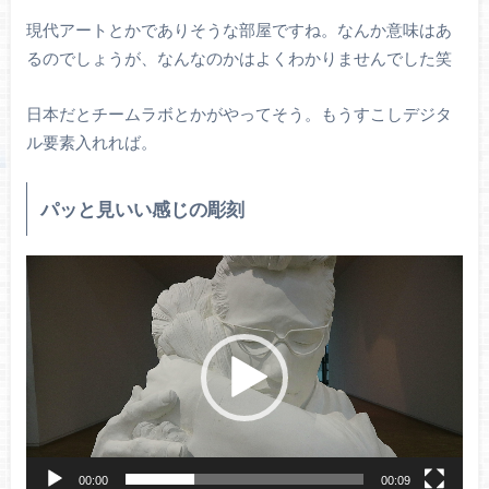
現代アートとかでありそうな部屋ですね。なんか意味はあ
るのでしょうが、なんなのかはよくわかりませんでした笑
日本だとチームラボとかがやってそう。もうすこしデジタ
ル要素入れれば。
パッと見いい感じの彫刻
動
画
プ
レ
ー
ヤ
ー
00:00
00:09